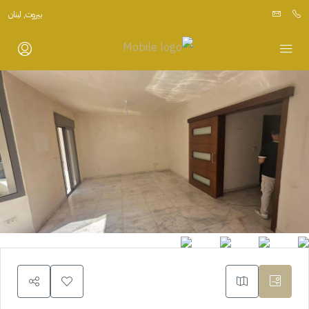
بيروت, لبنان