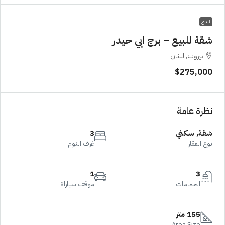
للبيع
شقة للبيع – برج ابي حيدر
بيروت, لبنان
$275,000
نظرة عامة
شقة, سكني
3
نوع العقار
غرف النوم
1
3
الحمامات
موقف سياراة
155 متر
Area Size