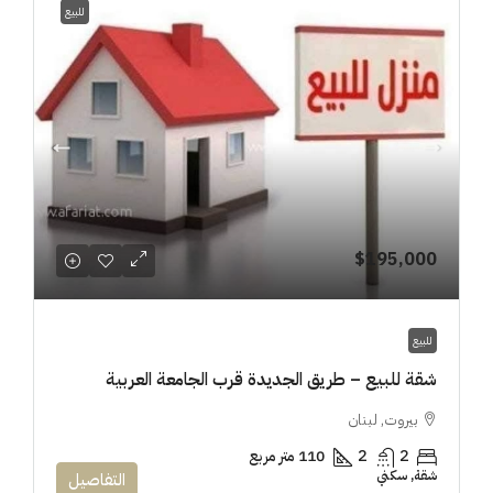
للبيع
$195,000
للبيع
شقة للبيع – طريق الجديدة قرب الجامعة العربية
بيروت, لبنان
2
2
110 متر مربع
شقة, سكني
التفاصيل