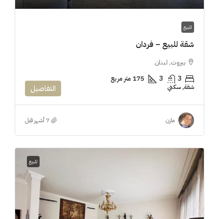
للبيع
شقة للبيع – فردان
بيروت, لبنان
3
3
175 متر مربع
شقة, سكني
التفاصيل
مازن
للبيع