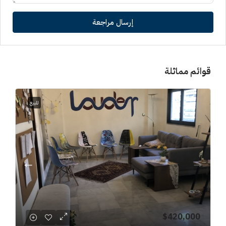
إرسال مراجعة
قوائم مماثلة
للبيع
$420,000