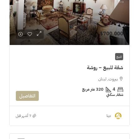
$700,000
للبيع
شقة للبيع – روشة
بيروت, لبنان
4
320 متر مربع
شقة, سكني
التفاصيل
دينا