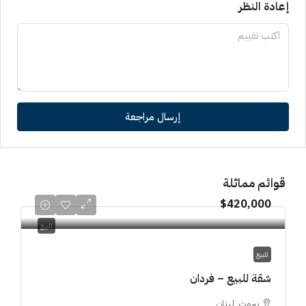
إعادة النظر
إرسال مراجعة
قوائم مماثلة
$420,000
للبيع
للبيع
شقة للبيع – فردان
بيروت, لبنان