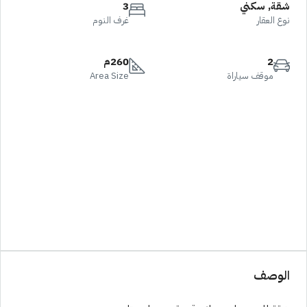
شقة, سكني
3
نوع العقار
غرف النوم
2
260م
موقف سياراة
Area Size
الوصف