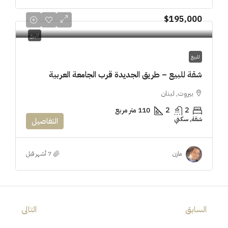
$195,000
للبيع
للبيع
شقة للبيع – طريق الجديدة قرب الجامعة العربية
بيروت, لبنان
2
2
110 متر مربع
شقة, سكني
التفاصيل
مازن
السابق
التالى