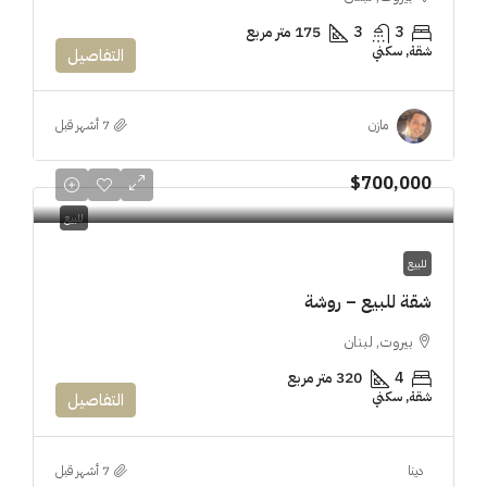
3
3
175 متر مربع
شقة, سكني
التفاصيل
مازن
$700,000
للبيع
للبيع
شقة للبيع – روشة
بيروت, لبنان
4
320 متر مربع
شقة, سكني
التفاصيل
دينا