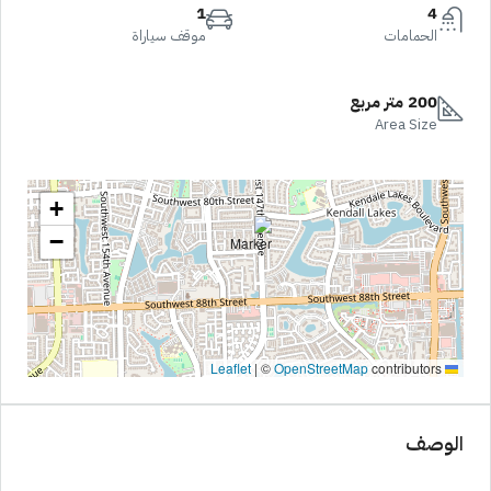
1
4
الحمامات
موقف سياراة
200 متر مربع
Area Size
+
−
|
©
OpenStreetMap
contributors
Leaflet
الوصف