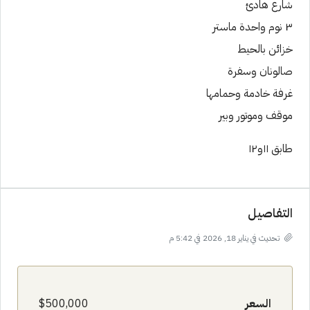
شارع هادئ
٣ نوم واحدة ماستر
خزائن بالحيط
صالونان وسفرة
غرفة خادمة وحمامها
موقف وموتور وبير
طابق ١١و١٢
التفاصيل
تحديث في يناير 18, 2026 في 5:42 م
السعر
$500,000