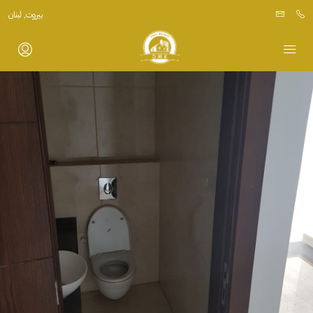
بيروت, لبنان