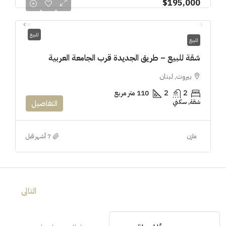
$195,000
للبيع
للبيع
شقة للبيع – طريق الجديدة قرب الجامعة العربية
بيروت, لبنان
2
2
110 متر مربع
شقة, سكني
التفاصيل
مازن
التالى