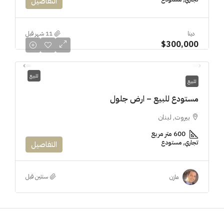
التفاصيل
دينا
$300,000
للبيع
للبيع
مستودع للبيع – ارض جلول
بيروت, لبنان
600 متر مربع
تجاري, مستودع
التفاصيل
‏سنتين قبل
مازن