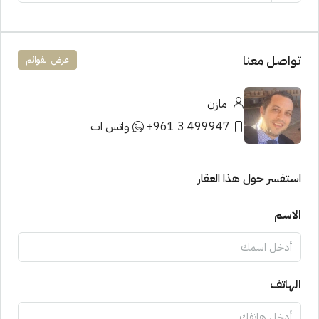
تواصل معنا
عرض القوائم
مازن
499947 3 961+
واتس اب
استفسر حول هذا العقار
الاسم
الهاتف