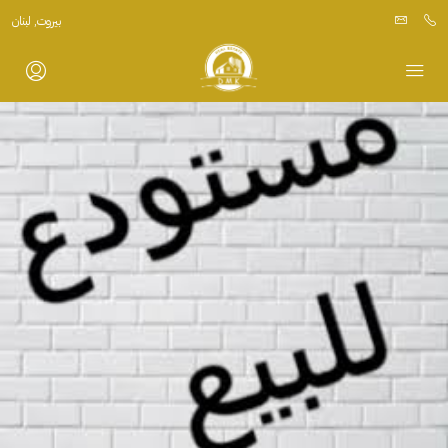
بيروت, لبنان