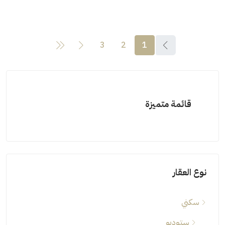
3
2
1
قائمة متميزة
نوع العقار
سكني
ستوديو