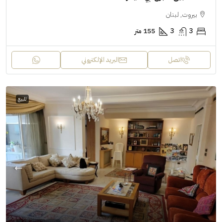
بيروت, لبنان
3
3
155 متر
اتصل
البريد الإلكتروني
للبيع