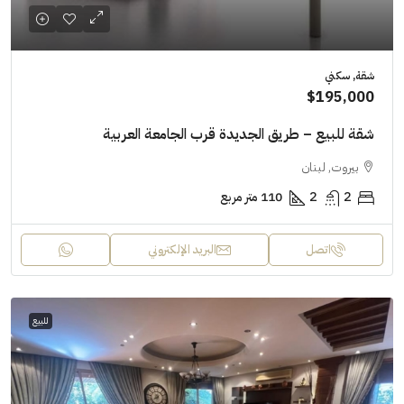
شقة, سكني
$195,000
شقة للبيع – طريق الجديدة قرب الجامعة العربية
بيروت, لبنان
2
2
110 متر مربع
اتصل
البريد الإلكتروني
للبيع