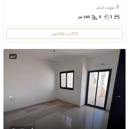
بيروت, لبنان
3
4
180 متر
البريد الإلكتروني
للبيع