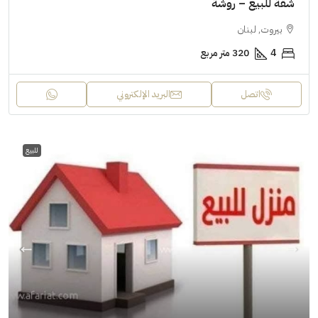
شقة للبيع – روشة
بيروت, لبنان
4
320 متر مربع
اتصل
البريد الإلكتروني
للبيع