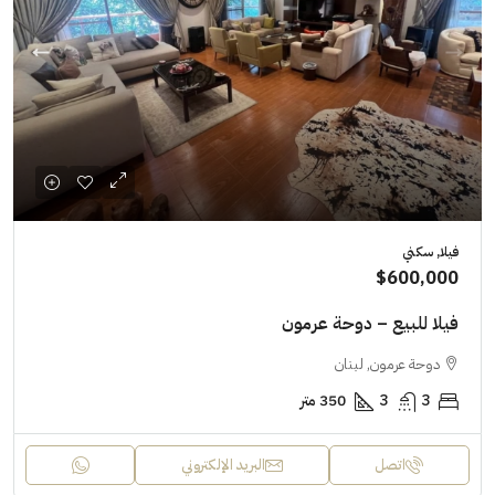
فيلا, سكني
$600,000
فيلا للبيع – دوحة عرمون
دوحة عرمون, لبنان
3
3
350 متر
اتصل
البريد الإلكتروني