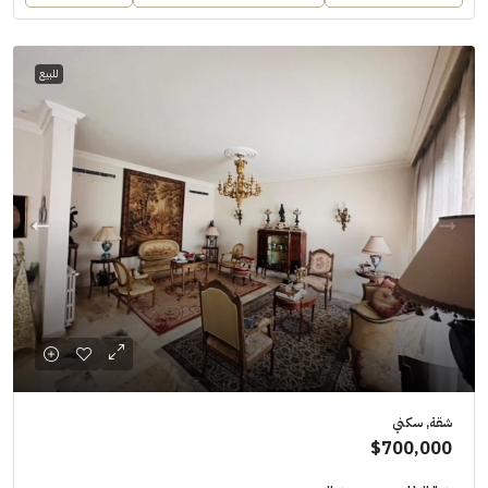
للبيع
شقة, سكني
$700,000