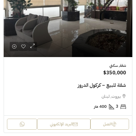
شقة, سكني
$350,000
شقة للبيع – كركول الدروز
بيروت, لبنان
3
400 متر
اتصل
البريد الإلكتروني