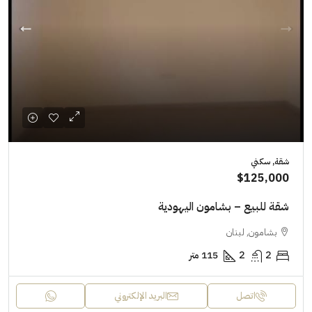
شقة, سكني
$125,000
شقة للبيع – بشامون اليهودية
بشامون, لبنان
2
2
115 متر
اتصل
البريد الإلكتروني