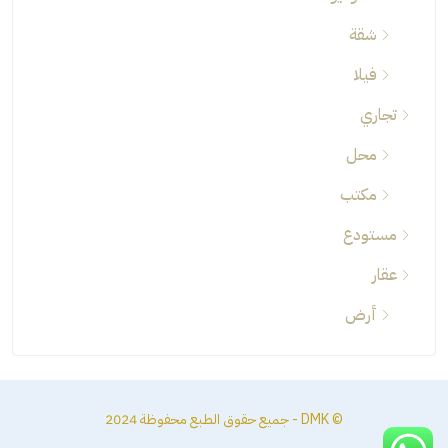
شقة
فيلا
تجاري
محل
مكتب
مستودع
عقار
أرض
© DMK - جميع حقوق الطبع محفوظة 2024