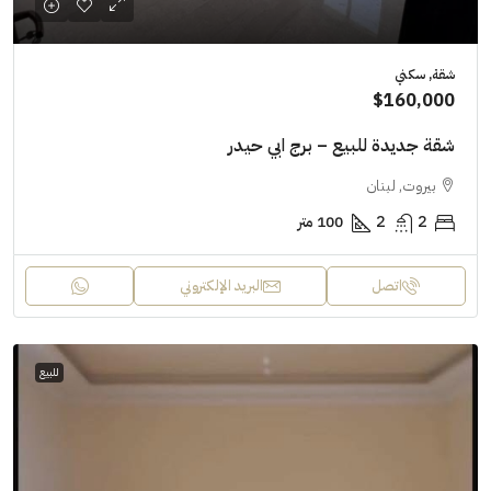
شقة, سكني
$160,000
شقة جديدة للبيع – برج ابي حيدر
بيروت, لبنان
2
2
100 متر
اتصل
البريد الإلكتروني
للبيع