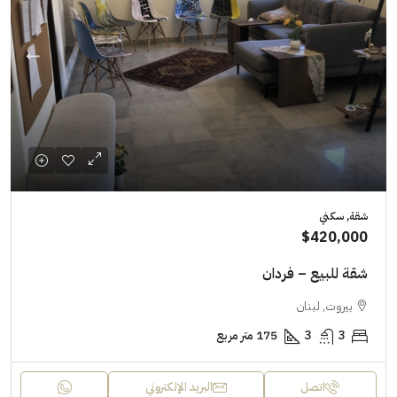
شقة, سكني
$420,000
شقة للبيع – فردان
بيروت, لبنان
3
3
175 متر مربع
اتصل
البريد الإلكتروني