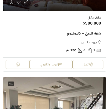
شقة, سكني
$500,000
شقة للبيع – كليمنصو
بيروت, لبنان
3
4
250 متر
اتصل
البريد الإلكتروني
للبيع