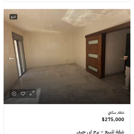
للبيع
شقة, سكني
$275,000
شقة للبيع – برج ابي حيدر