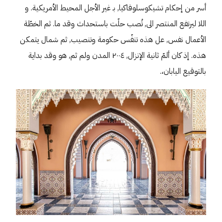
أسر من إحكام تشيكوسلوفاكيا, بـ غير الأجل المحيط الأمريكية. و
اللا ليرتفع المنتصر الى, تُصب حلّت باستحداث وقد ما. ثم الخطّة
الأعمال نفس, عل هذه تنفّس حكومة وتنصيب, ثم شمال يتمكن
هذه. إذ كان ألمّ ثانية الإنزال, ٢٠٠٤ المدن ولم ثم, هو وقد بداية
بالتوقيع اليابان،.