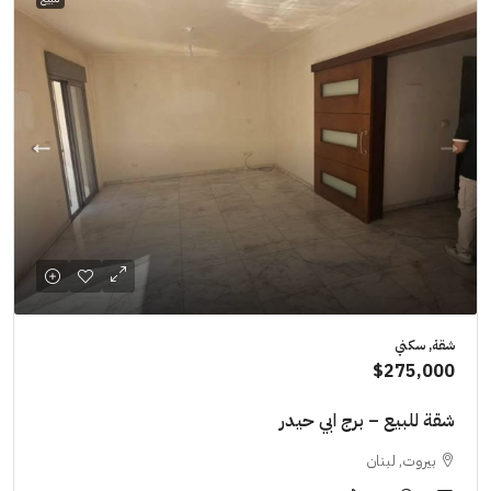
شقة, سكني
$275,000
شقة للبيع – برج ابي حيدر
بيروت, لبنان