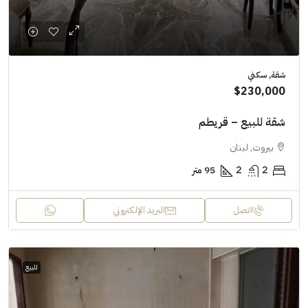
شقة, سكني
$230,000
شقة للبيع – قريطم
بيروت, لبنان
2
2
95 متر
اتصل
البريد الإلكتروني
للبيع