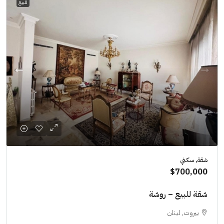
للبيع
شقة, سكني
$700,000
شقة للبيع – روشة
بيروت, لبنان