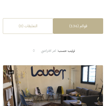
قوائم (136)
التعليقات (0)
ترتيب حسب:
امر افتراضي
للبيع