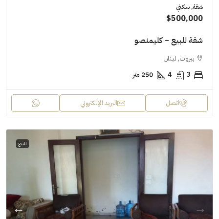
شقة, سكني
$500,000
شقة للبيع – كليمنصو
بيروت, لبنان
3
4
250 متر
اتصل
البريد الإلكتروني
للبيع