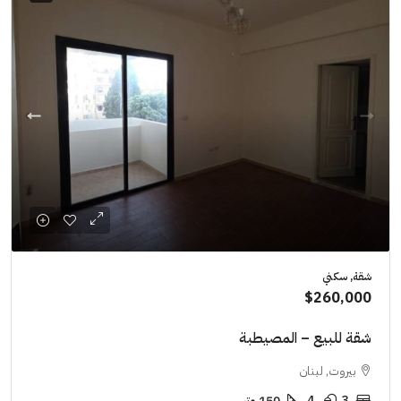
شقة, سكني
$260,000
شقة للبيع – المصيطبة
بيروت, لبنان
3
4
150 متر