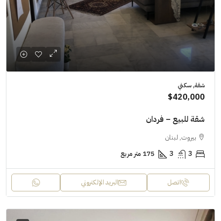
شقة, سكني
$420,000
شقة للبيع – فردان
بيروت, لبنان
3
3
175 متر مربع
اتصل
البريد الإلكتروني