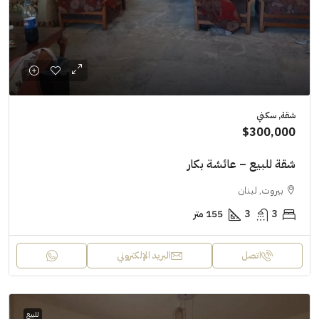
شقة, سكني
$300,000
شقة للبيع – عائشة بكار
بيروت, لبنان
3
3
155 متر
اتصل
البريد الإلكتروني
للبيع