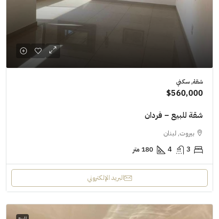
شقة, سكني
$560,000
شقة للبيع – فردان
بيروت, لبنان
3
4
180 متر
البريد الإلكتروني
للبيع