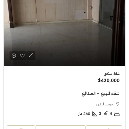
شقة, سكني
$420,000
شقة للبيع – الصنائع
بيروت, لبنان
4
3
260 متر