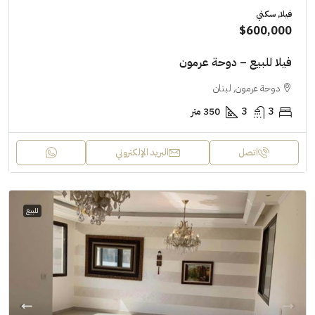
فيلا, سكني
$600,000
فيلا للبيع – دوحة عرمون
دوحة عرمون, لبنان
3
3
350 متر
اتصل
البريد الإلكتروني
للبيع