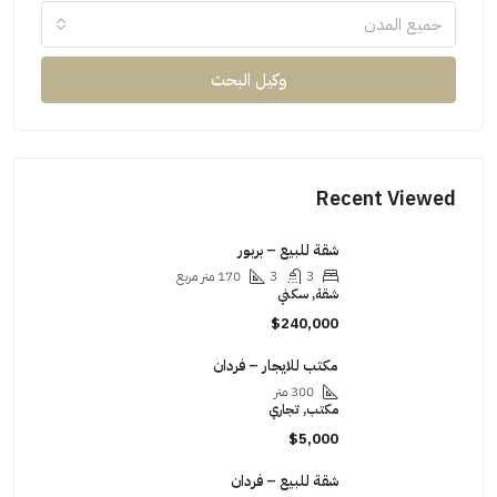
جميع المدن
وكيل البحث
Recent Viewed
شقة للبيع – بربور
3
3
170 متر مربع
شقة, سكني
$240,000
مكتب للايجار – فردان
300 متر
مكتب, تجاري
$5,000
شقة للبيع – فردان