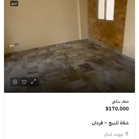
للبيع
شقة, سكني
$170,000
شقة للبيع – فردان
بيروت, لبنان