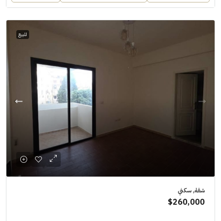
للبيع
شقة, سكني
$260,000