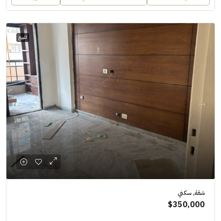
للبيع
شقة, سكني
$350,000