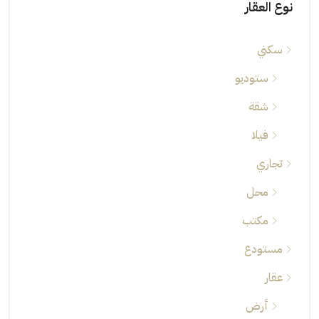
نوع العقار
سكني
ستوديو
شقة
فيلا
تجاري
محل
مكتب
مستودع
عقار
أرض