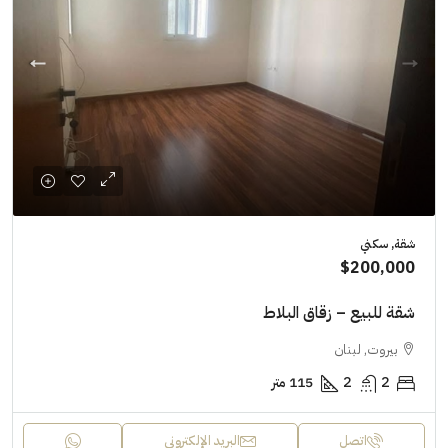
شقة, سكني
$200,000
شقة للبيع – زقاق البلاط
بيروت, لبنان
2
2
115 متر
اتصل
البريد الإلكتروني