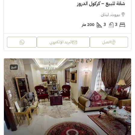
شقة للبيع – كركول الدروز
بيروت, لبنان
3
3
200 متر
اتصل
البريد الإلكتروني
للبيع