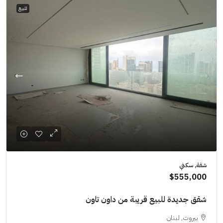
للبيع
شقة, سكني
$555,000
شقق جديدة للبيع قريبة من داون تاون
بيروت, لبنان