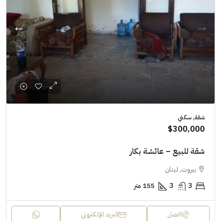
شقة, سكني
$300,000
شقة للبيع – عائشة بكار
بيروت, لبنان
3
3
155 متر
اتصل
البريد الإلكتروني