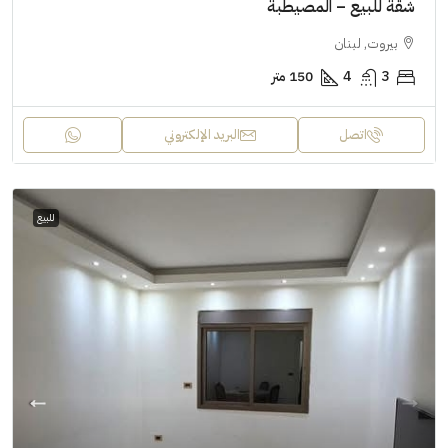
شقة للبيع – المصيطبة
بيروت, لبنان
3
4
150 متر
اتصل
البريد الإلكتروني
للبيع