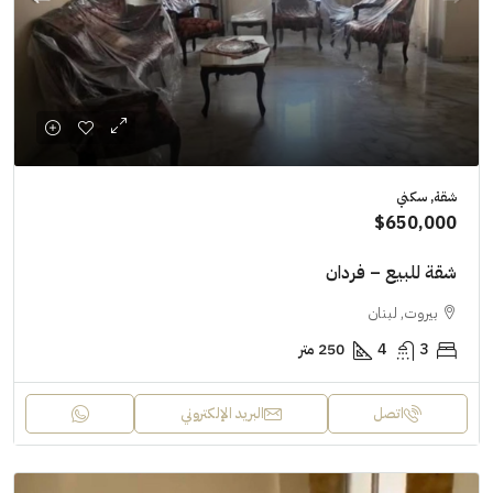
شقة, سكني
$650,000
شقة للبيع – فردان
بيروت, لبنان
3
4
250 متر
اتصل
البريد الإلكتروني