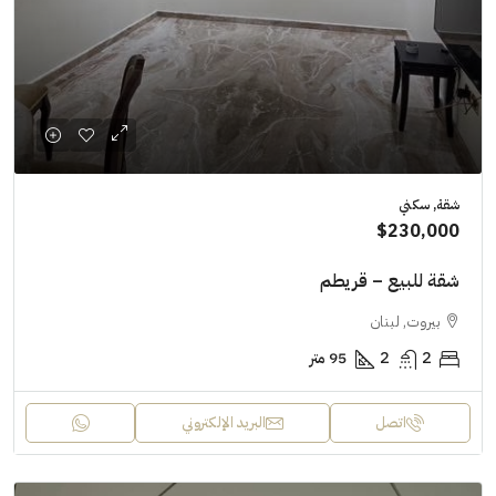
شقة, سكني
$230,000
شقة للبيع – قريطم
بيروت, لبنان
2
2
95 متر
اتصل
البريد الإلكتروني