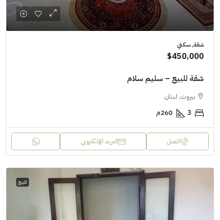
شقة, سكني
$450,000
شقة للبيع – سليم سلام
بيروت, لبنان
3
260م
اتصل
البريد الإلكتروني
للبيع