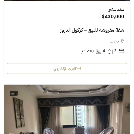
شقة, سكني
$430,000
شقة مفروشة للبيع – كركول الدروز
بيروت
3
4
230 متر
البريد الإلكتروني
للبيع