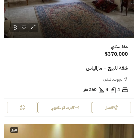
شقة, سكني
$370,000
شقة للبيع – مارالياس
بيروت, لبنان
4
4
260 متر
اتصل
البريد الإلكتروني
للبيع