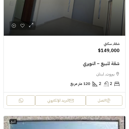
شقة, سكني
$149,000
شقة للبيع – النويري
بيروت, لبنان
2
2
120 متر مربع
اتصل
البريد الإلكتروني
للبيع